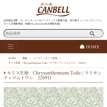
山形県山辺町 オーダーカーテン&ファブリックと壁紙の店 布の森キャンベル (ウィリアム
モリス正規販売店 . 米国P/K Lifestyles社正規取引店)
HOME
HOME
>
商品
>
シンプリーモリス生地
>
モリス生地 Chrysanthemum Toile / クリサンティマムトワレ 226911
モリス生地 Chrysanthemum Toile / クリサン
ティマムトワレ 226911