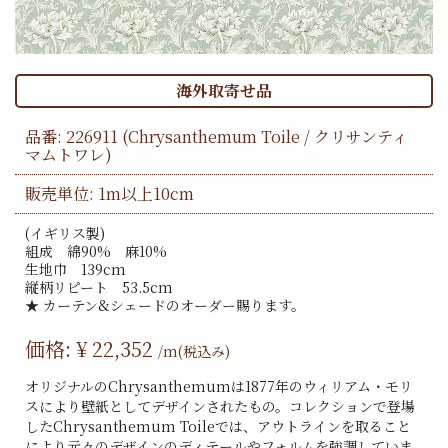
海外取寄せ品
品番:
226911
(Chrysanthemum Toile / クリサンティ
マムトワレ)
販売単位: 1m以上10cm
(イギリス製)
組成 綿90% 麻10%
生地巾 139cm
縦柄リピート 53.5cm
★ カーテン&シェードのオーダー賜ります。
価格: ¥
22,352
/m(税込み)
オリジナルのChrysanthemumは1877年のウィリアム・モリ
スにより壁紙としてデザインされたもの。コレクションで登場
したChrysanthemum Toileでは、アウトラインを取ること
により元々のデザインのディテールやフォルムを強調していま