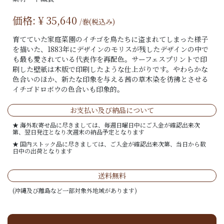
価格: ¥
35,640
/巻(税込み)
育てていた家庭菜園のイチゴを鳥たちに盗まれてしまった様子
を描いた、1883年にデザインのモリスが残したデザインの中で
も最も愛されている代表作を再配色。サーフェスプリントで印
刷した壁紙は木版で印刷したような仕上がりです。やわらかな
色合いのほか、新たな印象を与える茜の草木染を彷彿とさせる
イチゴドロボウの色合いも印象的。
お支払い及び納品について
★ 海外取寄せ品に尽きましては、毎週日曜日中にご入金が確認出来次
第、翌日発注となり次週末の納品予定となります
★ 国内ストック品に尽きましては、ご入金が確認出来次第、当日から数
日中の出荷となります
送料無料
(沖縄及び離島など一部対象外地域があります)