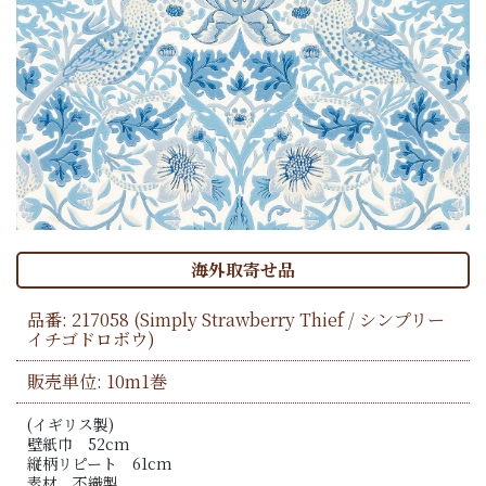
海外取寄せ品
品番:
217058
(Simply Strawberry Thief / シンプリー
イチゴドロボウ)
販売単位: 10m1巻
(イギリス製)
壁紙巾 52cm
縦柄リピート 61cm
素材 不織製