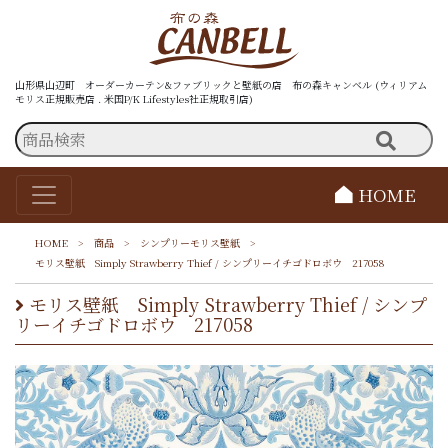
山形県山辺町 オーダーカーテン&ファブリックと壁紙の店 布の森キャンベル (ウィリアム
モリス正規販売店 . 米国P/K Lifestyles社正規取引店)
HOME
HOME
>
商品
>
シンプリーモリス壁紙
>
モリス壁紙 Simply Strawberry Thief / シンプリーイチゴドロボウ 217058
モリス壁紙 Simply Strawberry Thief / シンプ
リーイチゴドロボウ 217058