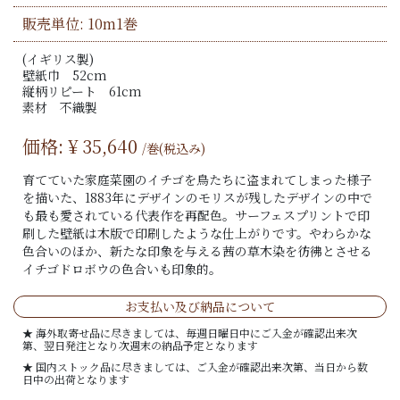
販売単位: 10m1巻
(イギリス製)
壁紙巾 52cm
縦柄リピート 61cm
素材 不織製
価格: ¥
35,640
/巻(税込み)
育てていた家庭菜園のイチゴを鳥たちに盗まれてしまった様子
を描いた、1883年にデザインのモリスが残したデザインの中で
も最も愛されている代表作を再配色。サーフェスプリントで印
刷した壁紙は木版で印刷したような仕上がりです。やわらかな
色合いのほか、新たな印象を与える茜の草木染を彷彿とさせる
イチゴドロボウの色合いも印象的。
お支払い及び納品について
★ 海外取寄せ品に尽きましては、毎週日曜日中にご入金が確認出来次
第、翌日発注となり次週末の納品予定となります
★ 国内ストック品に尽きましては、ご入金が確認出来次第、当日から数
日中の出荷となります