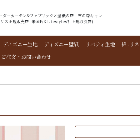
ーダーカーテン&ファブリックと壁紙の店 布の森キャン
ス正規販売店 . 米国P/K Lifestyles社正規取引店)
ディズニー生地
ディズニー壁紙
リバティ生地
綿 .リ
ご注文・お問い合わせ