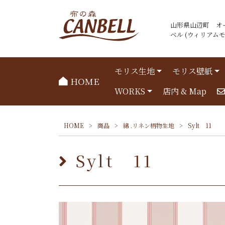
山形県山辺町 オ
ベル (ウィリアムモリ
モリス生地
モリス壁紙
HOME
WORKS
店内 & Map
HOME
>
商品
>
綿 .リネン柄物生地
>
Sylt 11
Sylt 11