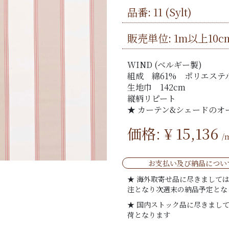
品番:
11
(Sylt)
販売単位: 1m以上10c
WIND (ベルギー製)
組成 綿61% ポリエステ
生地巾 142cm
縦柄リピート
★ カーテン&シェードのオ
価格: ¥
15,136
/
お支払い及び納品につい
★ 海外取寄せ品に尽きまして
注となり次週末の納品予定とな
★ 国内ストック品に尽きまし
荷となります