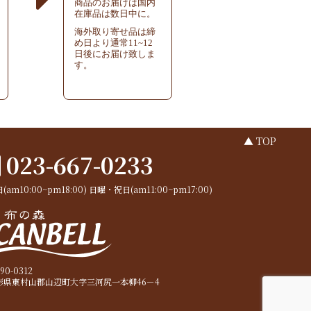
商品のお届けは国内
在庫品は数日中に。
海外取り寄せ品は締
め日より通常11~12
日後にお届け致しま
す。
▲ TOP
023-667-0233
(am10:00~pm18:00)
日曜・祝日(am11:00~pm17:00)
90-0312
形県東村山郡山辺町大字三河尻一本柳46－4