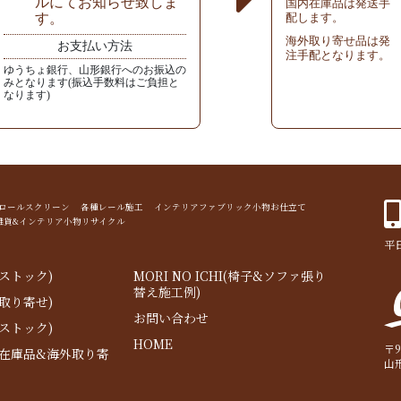
ルにてお知らせ致しま
国内在庫品は発送手
す。
配します。
海外取り寄せ品は発
お支払い方法
注手配となります。
ゆうちょ銀行、山形銀行へのお振込の
みとなります(振込手数料はご負担と
なります)
ド ロールスクリーン 各種レール施工 インテリアファブリック小物お仕立て
雑貨&インテリア小物リサイクル
平日
ストック)
MORI NO ICHI(椅子&ソファ張り
替え施工例)
取り寄せ)
お問い合わせ
ストック)
HOME
〒9
内在庫品&海外取り寄
山