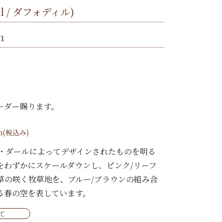
dil / ダフォディル)
m
ーダー賜ります。
m(税込み)
ー・ダールによってデザインされたものを明る
をわずかにスケールダウンし、ピンク/リーフ
草の咲く牧草地を、ブルー/ブラウンの組み合
る春の空を表しています。
て