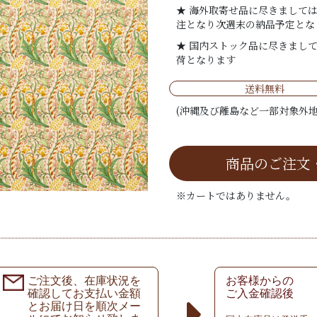
★ 海外取寄せ品に尽きまして
注となり次週末の納品予定とな
★ 国内ストック品に尽きまし
荷となります
送料無料
(沖縄及び離島など一部対象外地
商品のご注文
※カートではありません。
ご注文後、在庫状況を
お客様からの
確認してお支払い金額
ご入金確認後
とお届け日を順次メー