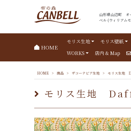
山形県山辺町 オ
ベル (ウィリアムモリ
モリス生地
モリス壁紙
HOME
WORKS
店内 & Map
HOME
>
商品
>
ザコーナビア生地
>
モリス生地 Daf
モリス生地 Daffo