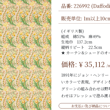
品番:
226992
(Daffo
販売単位: 1m以上10c
(イギリス製)
組成 綿51% 麻49%
生地巾 137.2cm
縦柄リピート 22.5cm
★ カーテン&シェードのオ
価格: ¥
35,112
/
1891年にジョン・ヘンリ
いカラーで表現。デザイン
グリーンの組み合わせは野
わせはフレッシュで澄み渡
お支払い及び納品につい