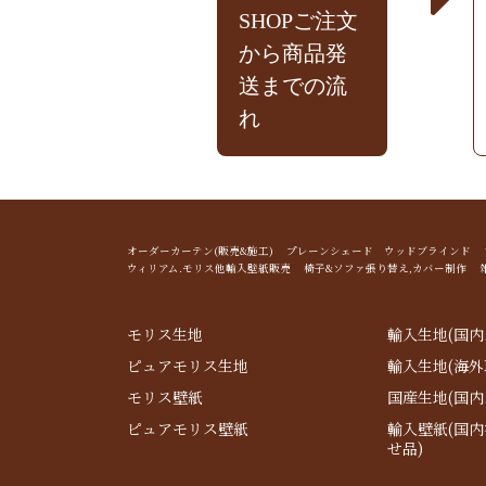
SHOPご注文
から商品発
送までの流
れ
オーダーカーテン(販売&施工) プレーンシェード ウッドブライン
ウィリアム.モリス他輸入壁紙販売 椅子&ソファ張り替え,カバー制作 
モリス生地
輸入生地(国内
ピュアモリス生地
輸入生地(海外
モリス壁紙
国産生地(国内
ピュアモリス壁紙
輸入壁紙(国
せ品)