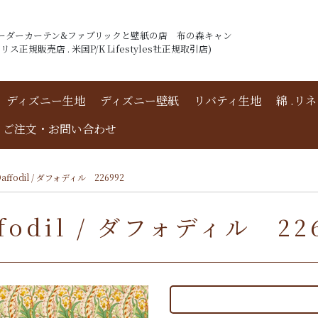
ーダーカーテン&ファブリックと壁紙の店 布の森キャン
ス正規販売店 . 米国P/K Lifestyles社正規取引店)
ディズニー生地
ディズニー壁紙
リバティ生地
綿 .リ
ご注文・お問い合わせ
fodil / ダフォディル 226992
dil / ダフォディル 226