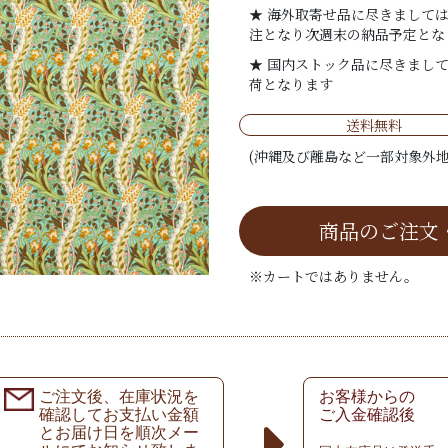
★ 海外取寄せ品に尽きまして
注となり次週末の納品予定とな
★ 国内ストック品に尽きまし
荷となります
送料無料
(沖縄及び離島など一部対象外地
商品のご注文
※カートではありません。
ご注文後、在庫状況を
お客様からの
確認してお支払い金額
ご入金確認後
とお届け日を順次メー