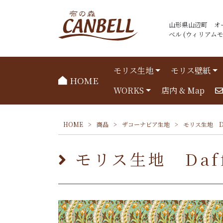
山形県山辺町 オ
ベル (ウィリアムモリ
モリス生地
モリス壁紙
HOME
WORKS
店内 & Map
HOME
>
商品
>
ザコーナビア生地
>
モリス生地 Daf
モリス生地 Daffo