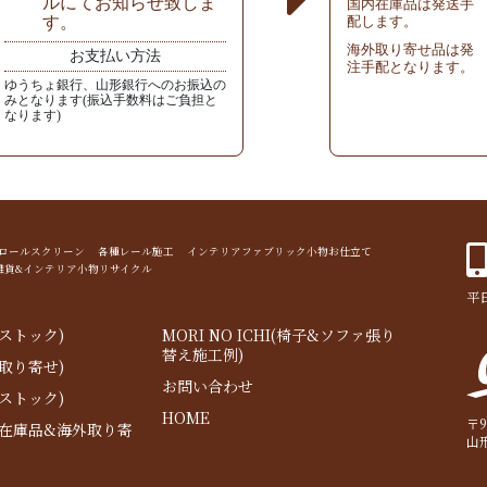
ルにてお知らせ致しま
国内在庫品は発送手
す。
配します。
海外取り寄せ品は発
お支払い方法
注手配となります。
ゆうちょ銀行、山形銀行へのお振込の
みとなります(振込手数料はご負担と
なります)
ド ロールスクリーン 各種レール施工 インテリアファブリック小物お仕立て
雑貨&インテリア小物リサイクル
平日
ストック)
MORI NO ICHI(椅子&ソファ張り
替え施工例)
取り寄せ)
お問い合わせ
ストック)
HOME
〒9
内在庫品&海外取り寄
山