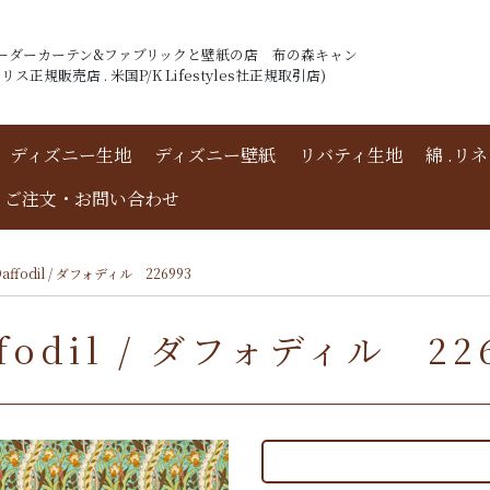
ーダーカーテン&ファブリックと壁紙の店 布の森キャン
ス正規販売店 . 米国P/K Lifestyles社正規取引店)
ディズニー生地
ディズニー壁紙
リバティ生地
綿 .リ
ご注文・お問い合わせ
fodil / ダフォディル 226993
dil / ダフォディル 226