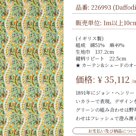
品番:
226993
(Daffo
販売単位: 1m以上10c
(イギリス製)
組成 綿51% 麻49%
生地巾 137.2cm
縦柄リピート 22.5cm
★ カーテン&シェードのオ
価格: ¥
35,112
/
1891年にジョン・ヘンリ
いカラーで表現。デザイン
グリーンの組み合わせは野
わせはフレッシュで澄み渡
お支払い及び納品につい