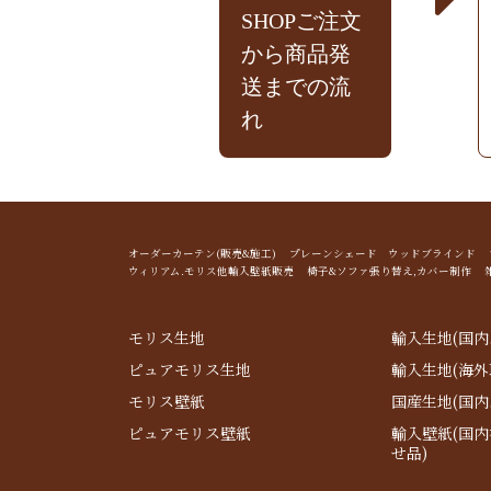
SHOPご注文
から商品発
送までの流
れ
オーダーカーテン(販売&施工) プレーンシェード ウッドブライン
ウィリアム.モリス他輸入壁紙販売 椅子&ソファ張り替え,カバー制作 
モリス生地
輸入生地(国内
ピュアモリス生地
輸入生地(海外
モリス壁紙
国産生地(国内
ピュアモリス壁紙
輸入壁紙(国
せ品)