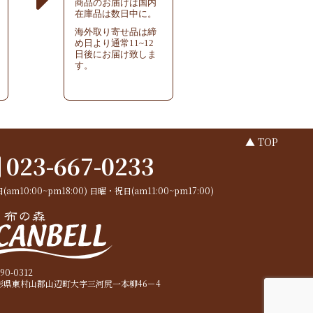
商品のお届けは国内
在庫品は数日中に。
海外取り寄せ品は締
め日より通常11~12
日後にお届け致しま
す。
▲ TOP
023-667-0233
(am10:00~pm18:00)
日曜・祝日(am11:00~pm17:00)
90-0312
形県東村山郡山辺町大字三河尻一本柳46－4