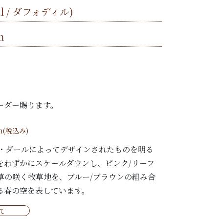
dil / ダフォディル)
m
ーダー賜ります。
m(税込み)
ー・ダールによってデザインされたものを明る
をわずかにスケールダウンし、ピンク/リーフ
草の咲く牧草地を、ブルー/ブラウンの組み合
る春の空を表しています。
て