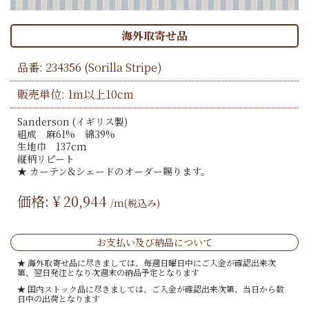
海外取寄せ品
品番:
234356
(Sorilla Stripe)
販売単位: 1m以上10cm
Sanderson (イギリス製)
組成 麻61% 綿39%
生地巾 137cm
縦柄リピート
★ カーテン&シェードのオーダー賜ります。
価格: ¥
20,944
/m(税込み)
お支払い及び納品について
★ 海外取寄せ品に尽きましては、毎週日曜日中にご入金が確認出来次
第、翌日発注となり次週末の納品予定となります
★ 国内ストック品に尽きましては、ご入金が確認出来次第、当日から数
日中の出荷となります