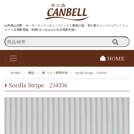
山形県山辺町 オーダーカーテン&ファブリックと壁紙の店 布の森キャンベル (ウィリアム
モリス正規販売店 . 米国P/K Lifestyles社正規取引店)
HOME
HOME
>
商品
>
綿 .リネン柄物生地
>
Sorilla Stripe 234356
Sorilla Stripe 234356