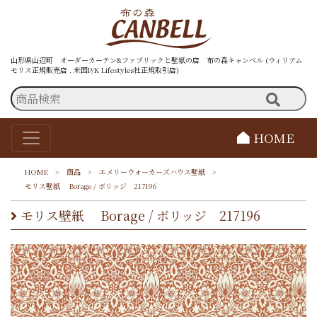
山形県山辺町 オーダーカーテン&ファブリックと壁紙の店 布の森キャンベル (ウィリアム
モリス正規販売店 . 米国P/K Lifestyles社正規取引店)
HOME
HOME
>
商品
>
エメリーウォーカーズハウス壁紙
>
モリス壁紙 Borage / ボリッジ 217196
モリス壁紙 Borage / ボリッジ 217196