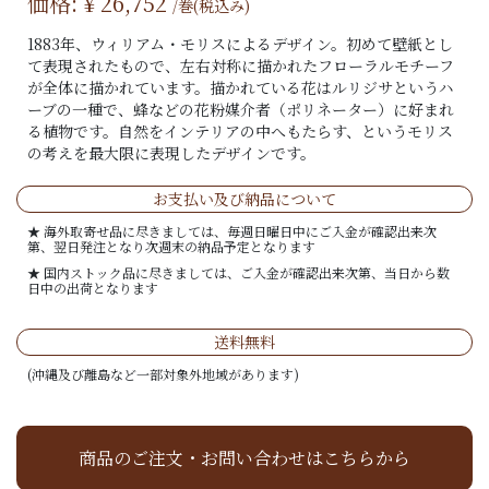
価格: ¥
26,752
/巻(税込み)
1883年、ウィリアム・モリスによるデザイン。初めて壁紙とし
て表現されたもので、左右対称に描かれたフローラルモチーフ
が全体に描かれています。描かれている花はルリジサというハ
ーブの一種で、蜂などの花粉媒介者（ポリネーター）に好まれ
る植物です。自然をインテリアの中へもたらす、というモリス
の考えを最大限に表現したデザインです。
お支払い及び納品について
★ 海外取寄せ品に尽きましては、毎週日曜日中にご入金が確認出来次
第、翌日発注となり次週末の納品予定となります
★ 国内ストック品に尽きましては、ご入金が確認出来次第、当日から数
日中の出荷となります
送料無料
(沖縄及び離島など一部対象外地域があります)
商品のご注文・お問い合わせはこちらから