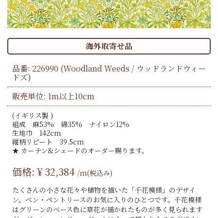
海外取寄せ品
品番:
226990
(Woodland Weeds / ウッドランドウィー
ドズ)
販売単位: 1m以上10cm
(イギリス製 )
組成 麻53% 綿35% ナイロン12%
生地巾 142cm
縦柄リピート 39.5cm
★ カーテン&シェードのオーダー賜ります。
価格: ¥
32,384
/m(税込み)
たくさんの小さな花々や植物を描いた「千花模様」のデザイ
ン。ベン・ペントリースのお気に入りのひとつです。千花模様
はグリーンのベース色に草花が描かれたものが多く見られます