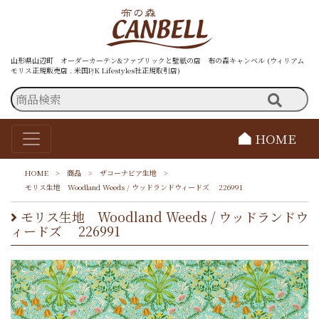
山形県山辺町 オーダーカーテン&ファブリックと壁紙の店 布の森キャンベル (ウィリアム
モリス正規販売店 . 米国P/K Lifestyles社正規取引店)
HOME
HOME
>
商品
>
ザコーナビア生地
>
モリス生地 Woodland Weeds / ウッドランドウィードズ 226991
モリス生地 Woodland Weeds / ウッドランドウ
ィードズ 226991