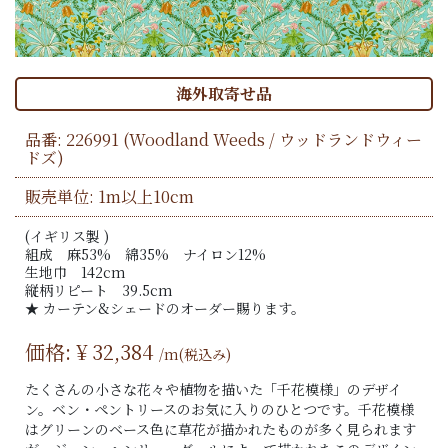
海外取寄せ品
品番:
226991
(Woodland Weeds / ウッドランドウィー
ドズ)
販売単位: 1m以上10cm
(イギリス製 )
組成 麻53% 綿35% ナイロン12%
生地巾 142cm
縦柄リピート 39.5cm
★ カーテン&シェードのオーダー賜ります。
価格: ¥
32,384
/m(税込み)
たくさんの小さな花々や植物を描いた「千花模様」のデザイ
ン。ベン・ペントリースのお気に入りのひとつです。千花模様
はグリーンのベース色に草花が描かれたものが多く見られます