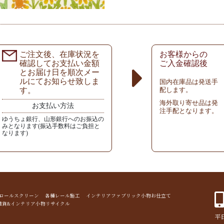
ご注文後、在庫状況を
お客様からの
確認してお支払い金額
ご入金確認後
とお届け日を順次メー
ルにてお知らせ致しま
国内在庫品は発送手
す。
配します。
海外取り寄せ品は発
お支払い方法
注手配となります。
ゆうちょ銀行、山形銀行へのお振込の
みとなります(振込手数料はご負担と
なります)
ド ロールスクリーン 各種レール施工 インテリアファブリック小物お仕立て
雑貨&インテリア小物リサイクル
平日