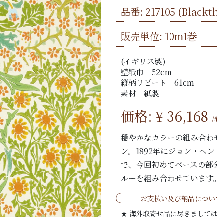
品番:
217105
(Black
販売単位: 10m1巻
(イギリス製)
壁紙巾 52cm
縦柄リピート 61cm
素材 紙製
価格: ¥
36,168
/
穏やかなカラーの組み合わ
ン。1892年にジョン・ヘ
で、今回初めてベースの部
ルーを組み合わせています
お支払い及び納品につい
★ 海外取寄せ品に尽きまして