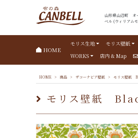
山形県山辺町 オ
ベル (ウィリアムモリ
モリス生地
モリス壁紙
HOME
WORKS
店内 & Map
HOME
>
商品
>
ザコーナビア壁紙
>
モリス壁紙 Bla
モリス壁紙 Black