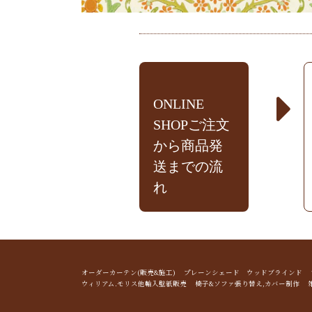
ONLINE
SHOPご注文
から商品発
送までの流
れ
オーダーカーテン(販売&施工) プレーンシェード ウッドブライン
ウィリアム.モリス他輸入壁紙販売 椅子&ソファ張り替え,カバー制作 