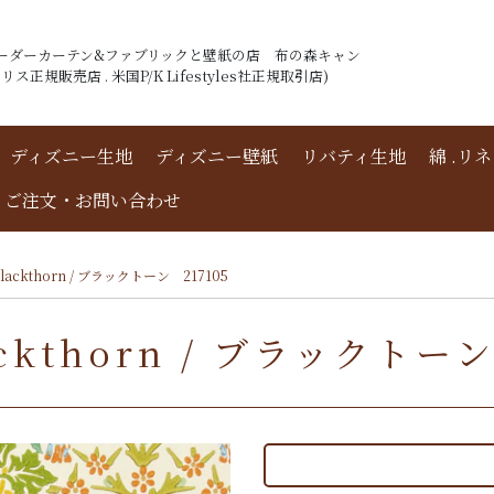
ーダーカーテン&ファブリックと壁紙の店 布の森キャン
ス正規販売店 . 米国P/K Lifestyles社正規取引店)
ディズニー生地
ディズニー壁紙
リバティ生地
綿 .リ
ご注文・お問い合わせ
ckthorn / ブラックトーン 217105
thorn / ブラックトーン