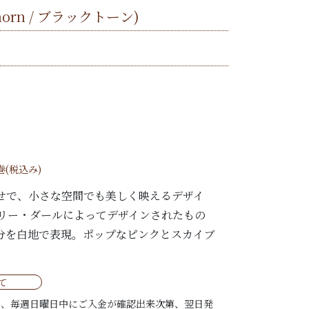
thorn / ブラックトーン)
巻(税込み)
せで、小さな空間でも美しく映えるデザイ
ンリー・ダールによってデザインされたもの
分を白地で表現。ポップなピンクとスカイブ
。
て
は、毎週日曜日中にご入金が確認出来次第、翌日発