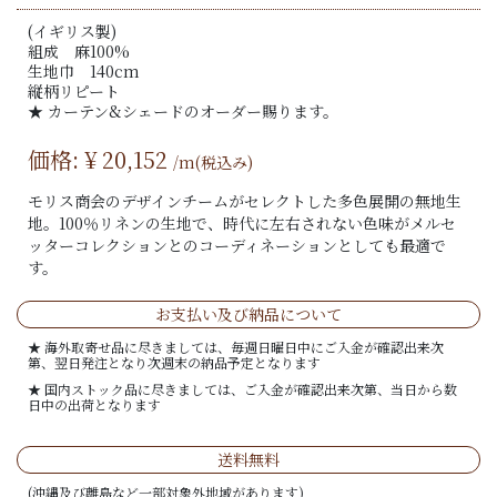
(イギリス製)
組成 麻100%
生地巾 140cm
縦柄リピート
★ カーテン&シェードのオーダー賜ります。
価格: ¥
20,152
/m(税込み)
モリス商会のデザインチームがセレクトした多色展開の無地生
地。100％リネンの生地で、時代に左右されない色味がメルセ
ッターコレクションとのコーディネーションとしても最適で
す。
お支払い及び納品について
★ 海外取寄せ品に尽きましては、毎週日曜日中にご入金が確認出来次
第、翌日発注となり次週末の納品予定となります
★ 国内ストック品に尽きましては、ご入金が確認出来次第、当日から数
日中の出荷となります
送料無料
(沖縄及び離島など一部対象外地域があります)