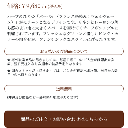
価格: ¥
9,680
/m(税込み)
ハーブのひとつ「バーベナ（フランス語読み：ヴェルヴェー
ヌ）」がモチーフとなるデザインです。リネンとレーヨンの落
ち感のよい地に大きくスペースを空けてモチーフがシンプルに
刺繍されています。フレッシュなグリーンと優しいピンク・カ
ラーの組合せが、フレンチシックなスタイルにぴったりです。
お支払い及び納品について
★ 海外取寄せ品に尽きましては、毎週日曜日中にご入金が確認出来次
第、翌日発注となり次週末の納品予定となります
★ 国内ストック品に尽きましては、ご入金が確認出来次第、当日から数
日中の出荷となります
送料無料
(沖縄及び離島など一部対象外地域があります)
商品のご注文・お問い合わせはこちらから