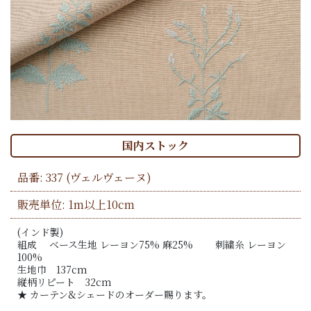
国内ストック
品番:
337
(ヴェルヴェーヌ)
販売単位: 1m以上10cm
(インド製)
組成 ベース生地 レーヨン75% 麻25% 刺繍糸 レーヨン
100%
生地巾 137cm
縦柄リピート 32cm
★ カーテン&シェードのオーダー賜ります。