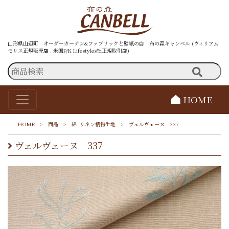
山形県山辺町 オーダーカーテン&ファブリックと壁紙の店 布の森キャンベル (ウィリアム
モリス正規販売店 . 米国P/K Lifestyles社正規取引店)
HOME
HOME
>
商品
>
綿 .リネン柄物生地
>
ヴェルヴェーヌ 337
ヴェルヴェーヌ 337