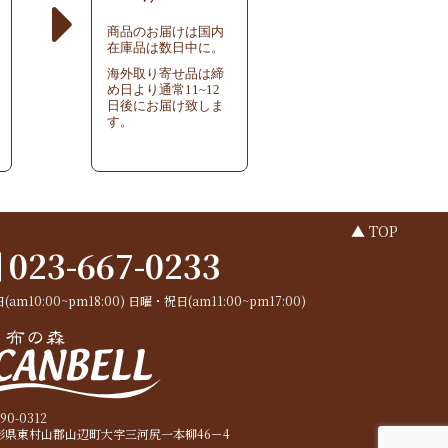
商品のお届けは国内
在庫品は数日中に。
海外取り寄せ品は締
め日より通常11~12
日後にお届け致しま
す。
▲ TOP
023-667-0233
(am10:00~pm18:00)
日曜・祝日(am11:00~pm17:00)
90-0312
形県東村山郡山辺町大字三河尻一本柳46－4