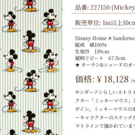
品番:
227150
(Mickey 
販売単位: 1m以上10c
Disney Home ✕ Sanderso
組成 綿100%
生地巾 139cm
縦柄リピート 67.5cm
★ カーテン&シェードのオ
価格: ¥
18,128
/
サンダーソンらしいストラ
クター「ミッキーマウス」
ザイン。ミッキーマウスの
ーキャラクターのスケッチ
ウトラインで描かれていま