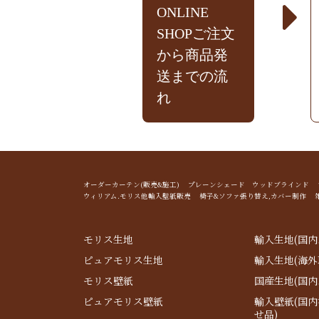
ONLINE
SHOPご注文
から商品発
送までの流
れ
オーダーカーテン(販売&施工) プレーンシェード ウッドブライン
ウィリアム.モリス他輸入壁紙販売 椅子&ソファ張り替え,カバー制作 
モリス生地
輸入生地(国内
ピュアモリス生地
輸入生地(海外
モリス壁紙
国産生地(国内
ピュアモリス壁紙
輸入壁紙(国
せ品)