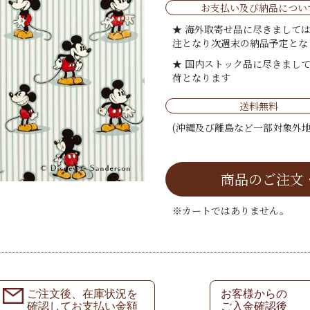
お支払い及び納品につい
★ 海外取寄せ品に尽きまして
注となり次週末の納品予定とな
★ 国内ストック品に尽きまし
荷となります
送料無料
(沖縄及び離島など一部対象外地
商品のご注文
※カートではありません。
ご注文後、在庫状況を
お客様からの
確認してお支払い金額
ご入金確認後