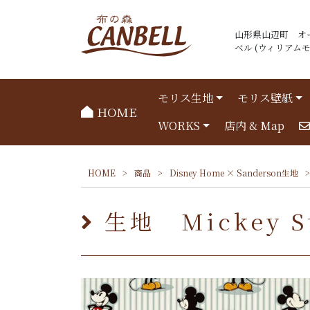
山形県山辺町 オ
ベル (ウィリアムモリ
モリス生地
モリス壁紙
HOME
WORKS
店内 & Map
HOME
>
商品
>
Disney Home × Sanderson生地
>
生地 Mickey St