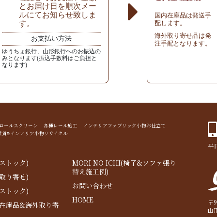
とお届け日を順次メー
ルにてお知らせ致しま
国内在庫品は発送手
す。
配します。
海外取り寄せ品は発
お支払い方法
注手配となります。
ゆうちょ銀行、山形銀行へのお振込の
みとなります(振込手数料はご負担と
なります)
ド ロールスクリーン 各種レール施工 インテリアファブリック小物お仕立て
雑貨&インテリア小物リサイクル
平日
ストック)
MORI NO ICHI(椅子&ソファ張り
替え施工例)
取り寄せ)
お問い合わせ
ストック)
HOME
〒9
内在庫品&海外取り寄
山