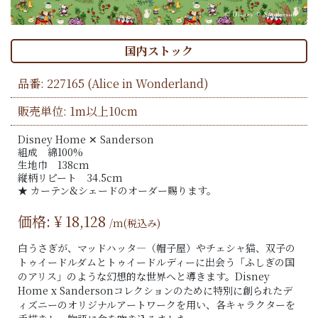
国内ストック
品番:
227165
(Alice in Wonderland)
販売単位: 1m以上10cm
Disney Home ✕ Sanderson
組成 綿100%
生地巾 138cm
縦柄リピート 34.5cm
★ カーテン&シェードのオーダー賜ります。
価格: ¥
18,128
/m(税込み)
白うさぎが、マッドハッタ―（帽子屋）やチェシャ猫、双子の
トゥイードルダムとトゥイードルディーに出会う「ふしぎの国
のアリス」のような幻想的な世界へと導きます。Disney
Home x Sandersonコレクションのために特別に創られたデ
ィズニーのオリジナルアートワークを用い、各キャラクターを