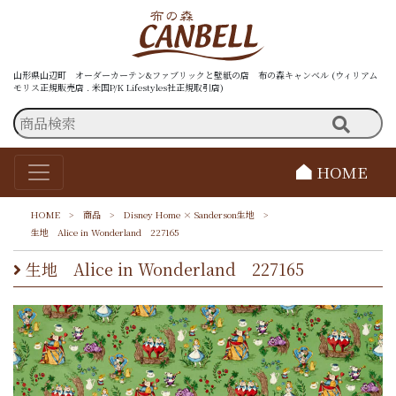
山形県山辺町 オーダーカーテン&ファブリックと壁紙の店 布の森キャンベル (ウィリアム
モリス正規販売店 . 米国P/K Lifestyles社正規取引店)
HOME
HOME
>
商品
>
Disney Home × Sanderson生地
>
生地 Alice in Wonderland 227165
生地 Alice in Wonderland 227165