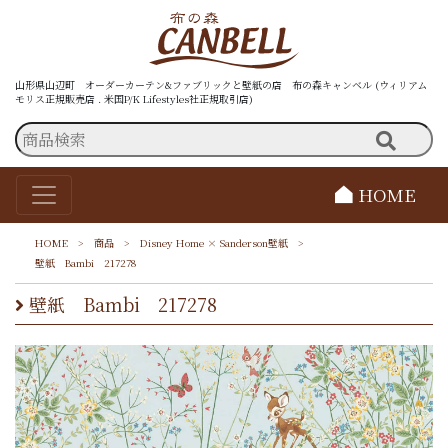
山形県山辺町 オーダーカーテン&ファブリックと壁紙の店 布の森キャンベル (ウィリアム
モリス正規販売店 . 米国P/K Lifestyles社正規取引店)
HOME
HOME
>
商品
>
Disney Home × Sanderson壁紙
>
壁紙 Bambi 217278
壁紙 Bambi 217278