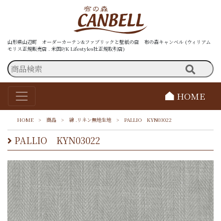
山形県山辺町 オーダーカーテン&ファブリックと壁紙の店 布の森キャンベル (ウィリアム
モリス正規販売店 . 米国P/K Lifestyles社正規取引店)
HOME
HOME
>
商品
>
綿 .リネン無地生地
>
PALLIO KYN03022
PALLIO KYN03022