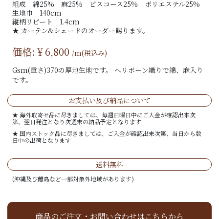
組成 綿25% 麻25% ビスコース25% ポリエステル25%
生地巾 140cm
縦柄リピート 1.4cm
★ カーテン&シェードのオーダー賜ります。
価格: ¥
6,800
/m(税込み)
Gsm(重さ)370の厚地生地です。 ヘリボーン織りで綿、麻入り
です。
お支払い及び納品について
★ 海外取寄せ品に尽きましては、毎週日曜日中にご入金が確認出来次
第、翌日発注となり次週末の納品予定となります
★ 国内ストック品に尽きましては、ご入金が確認出来次第、当日から数
日中の出荷となります
送料無料
(沖縄及び離島など一部対象外地域があります)
商品のご注文・お問い合わせはこちらから