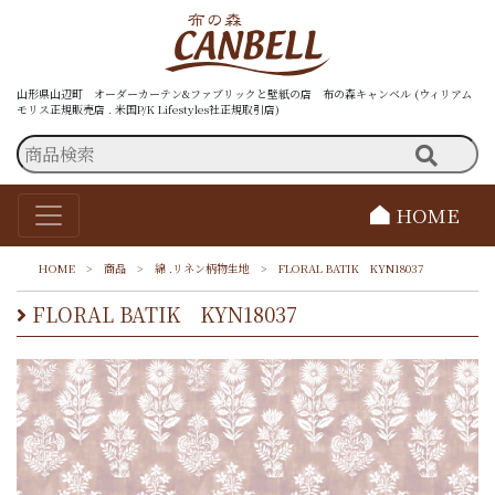
山形県山辺町 オーダーカーテン&ファブリックと壁紙の店 布の森キャンベル (ウィリアム
モリス正規販売店 . 米国P/K Lifestyles社正規取引店)
HOME
HOME
>
商品
>
綿 .リネン柄物生地
>
FLORAL BATIK KYN18037
FLORAL BATIK KYN18037