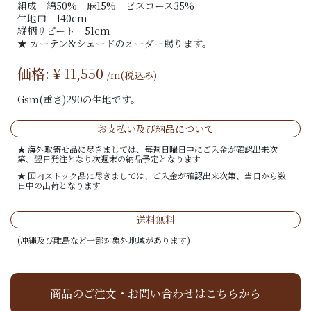
組成 綿50% 麻15% ビスコース35%
生地巾 140cm
縦柄リピート 51cm
★ カーテン&シェードのオーダー賜ります。
価格: ¥
11,550
/m(税込み)
Gsm(重さ)290の生地です。
お支払い及び納品について
★ 海外取寄せ品に尽きましては、毎週日曜日中にご入金が確認出来次
第、翌日発注となり次週末の納品予定となります
★ 国内ストック品に尽きましては、ご入金が確認出来次第、当日から数
日中の出荷となります
送料無料
(沖縄及び離島など一部対象外地域があります)
商品のご注文・お問い合わせはこちらから