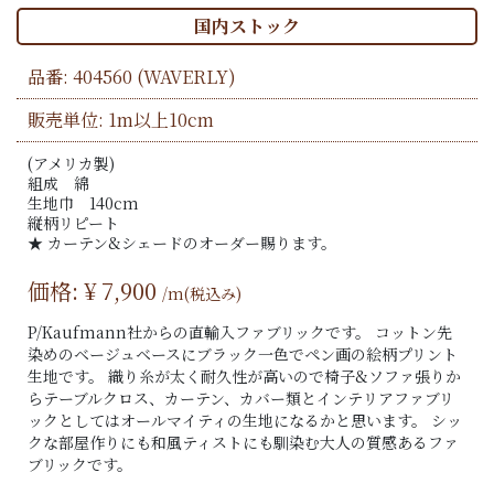
国内ストック
品番:
404560
(WAVERLY)
販売単位: 1m以上10cm
(アメリカ製)
組成 綿
生地巾 140cm
縦柄リピート
★ カーテン&シェードのオーダー賜ります。
価格: ¥
7,900
/m(税込み)
P/Kaufmann社からの直輸入ファブリックです。 コットン先
染めのベージュベースにブラック一色でペン画の絵柄プリント
生地です。 織り糸が太く耐久性が高いので椅子&ソファ張りか
らテーブルクロス、カーテン、カバー類とインテリアファブリ
ックとしてはオールマイティの生地になるかと思います。 シッ
クな部屋作りにも和風ティストにも馴染む大人の質感あるファ
ブリックです。