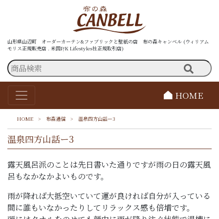
山形県山辺町 オーダーカーテン&ファブリックと壁紙の店 布の森キャンベル (ウィリアム
モリス正規販売店 . 米国P/K Lifestyles社正規取引店)
HOME
HOME
>
布森通信
>
温泉四方山話ー3
温泉四方山話ー3
露天風呂派のことは先日書いた通りですが雨の日の露天風
呂もなかなかよいものです。
雨が降れば大抵空いていて運が良ければ自分が入っている
間に誰もいなかったりしてリラックス感も倍増です。