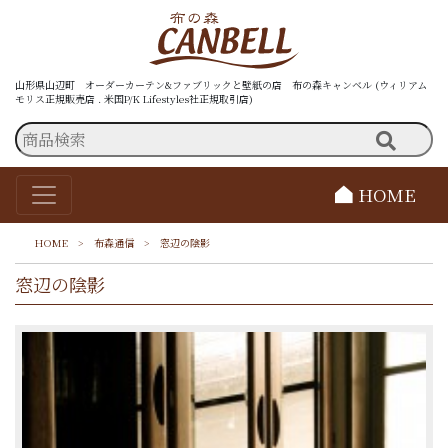
山形県山辺町 オーダーカーテン&ファブリックと壁紙の店 布の森キャンベル (ウィリアム
モリス正規販売店 . 米国P/K Lifestyles社正規取引店)
HOME
HOME
>
布森通信
>
窓辺の陰影
窓辺の陰影