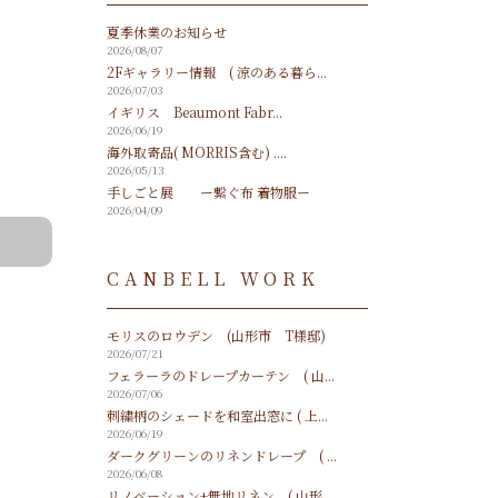
夏季休業のお知らせ
2026/08/07
2Fギャラリー情報 ( 涼のある暮ら...
2026/07/03
イギリス Beaumont Fabr...
2026/06/19
海外取寄品( MORRIS含む) ....
2026/05/13
手しごと展 ー繋ぐ布 着物服ー
2026/04/09
CANBELL WORK
モリスのロウデン (山形市 T様邸)
2026/07/21
フェラーラのドレープカーテン ( 山...
2026/07/06
刺繍柄のシェードを和室出窓に ( 上...
2026/06/19
ダークグリーンのリネンドレープ ( ...
2026/06/08
リノベーション+無地リネン ( 山形...