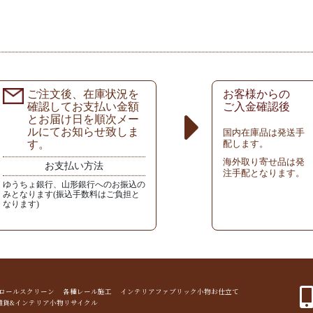
ご注文後、在庫状況を
お客様からの
確認してお支払い金額
ご入金確認後
とお届け日を順次メー
ルにてお知らせ致しま
国内在庫品は発送手
す。
配します。
海外取り寄せ品は発
お支払い方法
注手配となります。
ゆうちょ銀行、山形銀行へのお振込の
みとなります(振込手数料はご負担と
なります)
ド ロールスクリーン 各種レール施工 インテリアファブリック小物お仕立て
雑貨&インテリア小物リサイクル