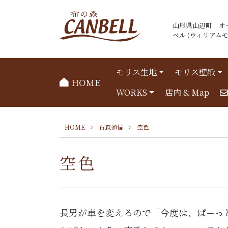
山形県山辺町 オ
ベル (ウィリアムモリ
モリス生地
モリス壁紙
HOME
WORKS
店内 & Map
HOME
>
布森通信
>
空色
空色
長男が車を変えるので「今度は、ぱーっ