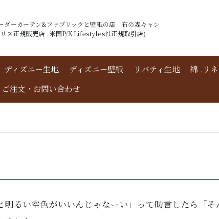
ーダーカーテン&ファブリックと壁紙の店 布の森キャン
ス正規販売店 . 米国P/K Lifestyles社正規取引店)
ディズニー生地
ディズニー壁紙
リバティ生地
綿 .リ
ご注文・お問い合わせ
と明るい空色がいいんじゃなーい」って助言したら「そ