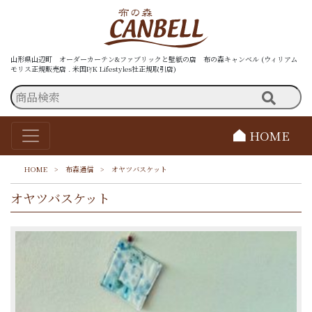
山形県山辺町 オーダーカーテン&ファブリックと壁紙の店 布の森キャンベル (ウィリアム
モリス正規販売店 . 米国P/K Lifestyles社正規取引店)
HOME
HOME
>
布森通信
>
オヤツバスケット
オヤツバスケット