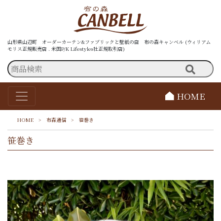
山形県山辺町 オーダーカーテン&ファブリックと壁紙の店 布の森キャンベル (ウィリアム
モリス正規販売店 . 米国P/K Lifestyles社正規取引店)
HOME
HOME
>
布森通信
>
笹巻き
笹巻き