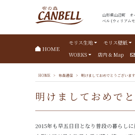
山形県山辺町 オ
ベル (ウィリアムモリ
モリス生地
モリス壁紙
HOME
WORKS
店内 & Map
HOME
>
布森通信
>
明けましておめでとうございま
明けましておめで
2015年も早五日目となり普段の暮らし