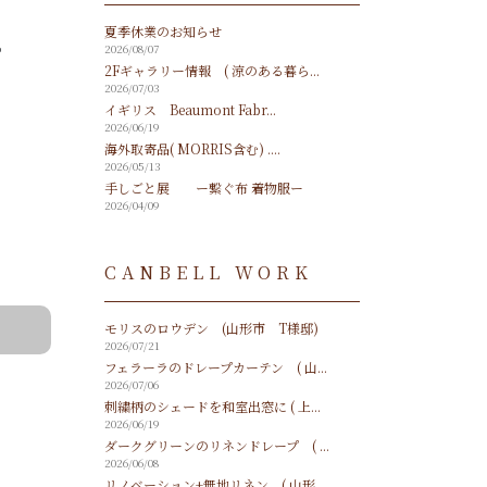
夏季休業のお知らせ
。
2026/08/07
2Fギャラリー情報 ( 涼のある暮ら...
2026/07/03
イギリス Beaumont Fabr...
2026/06/19
海外取寄品( MORRIS含む) ....
2026/05/13
手しごと展 ー繋ぐ布 着物服ー
2026/04/09
CANBELL WORK
モリスのロウデン (山形市 T様邸)
2026/07/21
フェラーラのドレープカーテン ( 山...
2026/07/06
刺繍柄のシェードを和室出窓に ( 上...
2026/06/19
ダークグリーンのリネンドレープ ( ...
2026/06/08
リノベーション+無地リネン ( 山形...