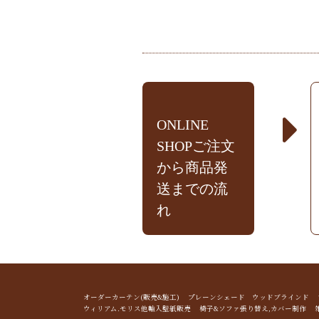
ONLINE
SHOPご注文
から商品発
送までの流
れ
オーダーカーテン(販売&施工) プレーンシェード ウッドブライン
ウィリアム.モリス他輸入壁紙販売 椅子&ソファ張り替え,カバー制作 