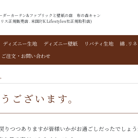
ーダーカーテン&ファブリックと壁紙の店 布の森キャン
ス正規販売店 . 米国P/K Lifestyles社正規取引店)
ディズニー生地
ディズニー壁紙
リバティ生地
綿 .リ
ご注文・お問い合わせ
す。
とうございます。
に戻りつつありますが皆様いかがお過ごしだったでしょう