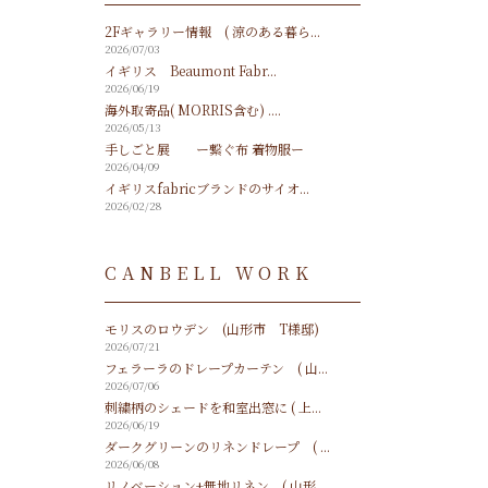
2Fギャラリー情報 ( 涼のある暮ら...
2026/07/03
イギリス Beaumont Fabr...
2026/06/19
海外取寄品( MORRIS含む) ....
2026/05/13
手しごと展 ー繋ぐ布 着物服ー
2026/04/09
イギリスfabricブランドのサイオ...
2026/02/28
CANBELL WORK
モリスのロウデン (山形市 T様邸)
2026/07/21
フェラーラのドレープカーテン ( 山...
2026/07/06
刺繍柄のシェードを和室出窓に ( 上...
2026/06/19
ダークグリーンのリネンドレープ ( ...
2026/06/08
リノベーション+無地リネン ( 山形...