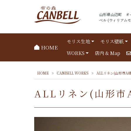
山形県山辺町 オ
ベル (ウィリアムモリ
モリス生地
モリス壁紙
HOME
WORKS
店内 & Map
HOME
>
CANBELL WORKS
>
ALLリネン(山形市A様
ALLリネン(山形市