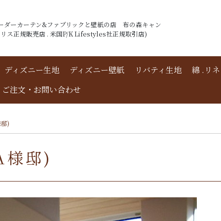
ーダーカーテン&ファブリックと壁紙の店 布の森キャン
ス正規販売店 . 米国P/K Lifestyles社正規取引店)
ディズニー生地
ディズニー壁紙
リバティ生地
綿 .リ
ご注文・お問い合わせ
邸)
A様邸)