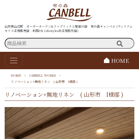
山形県山辺町 オーダーカーテン&ファブリックと壁紙の店 布の森キャンベル (ウィリアム
モリス正規販売店 . 米国P/K Lifestyles社正規取引店)
HOME
HOME
>
CANBELL WORKS
>
リノベーション+無地リネン ( 山形市 I様邸 )
リノベーション+無地リネン ( 山形市 I様邸 )