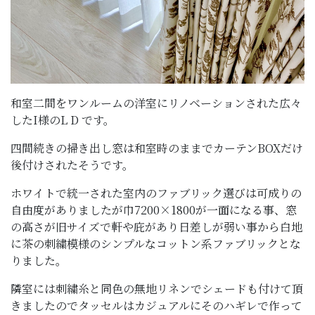
和室二間をワンルームの洋室にリノベーションされた広々
したI様のL D です。
四間続きの掃き出し窓は和室時のままでカーテンBOXだけ
後付けされたそうです。
ホワイトで統一された室内のファブリック選びは可成りの
自由度がありましたが巾7200×1800が一面になる事、窓
の高さが旧サイズで軒や庇があり日差しが弱い事から白地
に茶の刺繍模様のシンプルなコットン系ファブリックとな
りました。
隣室には刺繍糸と同色の無地リネンでシェードも付けて頂
きましたのでタッセルはカジュアルにそのハギレで作って