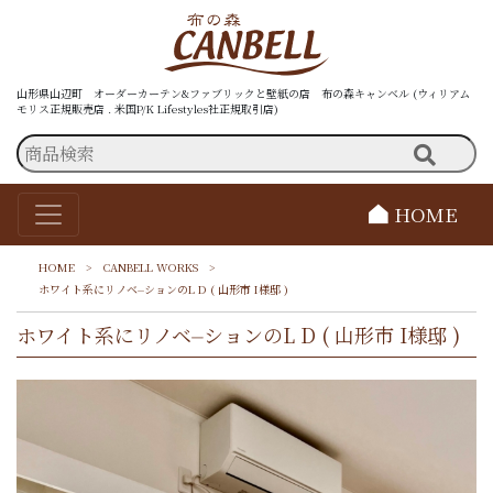
山形県山辺町 オーダーカーテン&ファブリックと壁紙の店 布の森キャンベル (ウィリアム
モリス正規販売店 . 米国P/K Lifestyles社正規取引店)
HOME
HOME
>
CANBELL WORKS
>
ホワイト系にリノベ⏤ションのL D ( 山形市 I様邸 )
ホワイト系にリノベ⏤ションのL D ( 山形市 I様邸 )