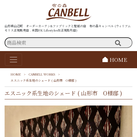
山形県山辺町 オーダーカーテン&ファブリックと壁紙の店 布の森キャンベル (ウィリアム
モリス正規販売店 . 米国P/K Lifestyles社正規取引店)
HOME
HOME
>
CANBELL WORKS
>
エスニック系生地のシェード ( 山形市 O様邸 )
エスニック系生地のシェード ( 山形市 O様邸 )