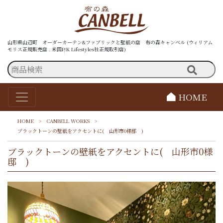
山形県山辺町 オーダーカーテン&ファブリックと壁紙の店 布の森キャンベル (ウィリアム
モリス正規販売店 . 米国P/K Lifestyles社正規取引店)
HOME
HOME
>
CANBELL WORKS
>
ブラックトーンの壁紙をアクセントに( 山形市0様邸 )
ブラックトーンの壁紙をアクセントに( 山形市0様
邸 )