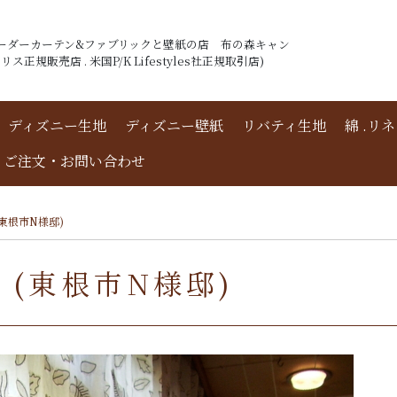
ーダーカーテン&ファブリックと壁紙の店 布の森キャン
ス正規販売店 . 米国P/K Lifestyles社正規取引店)
ディズニー生地
ディズニー壁紙
リバティ生地
綿 .リ
ご注文・お問い合わせ
東根市N様邸)
(東根市N様邸)