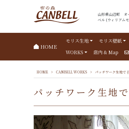
山形県山辺町 オ
ベル (ウィリアムモリ
モリス生地
モリス壁紙
HOME
WORKS
店内 & Map
HOME
>
CANBELL WORKS
>
パッチワーク生地で (
パッチワーク生地で 