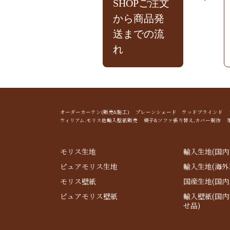
SHOPご注文
から商品発
送までの流
れ
オーダーカーテン(販売&施工) プレーンシェード ウッドブライン
ウィリアム.モリス他輸入壁紙販売 椅子&ソファ張り替え,カバー制作 
モリス生地
輸入生地(国内
ピュアモリス生地
輸入生地(海外
モリス壁紙
国産生地(国内
ピュアモリス壁紙
輸入壁紙(国
せ品)