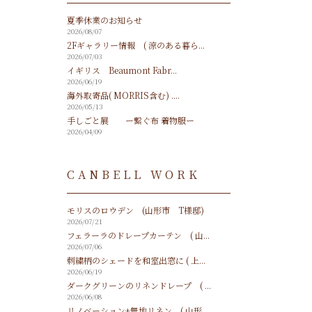
夏季休業のお知らせ
2026/08/07
2Fギャラリー情報 ( 涼のある暮ら...
2026/07/03
イギリス Beaumont Fabr...
2026/06/19
海外取寄品( MORRIS含む) ....
2026/05/13
手しごと展 ー繋ぐ布 着物服ー
2026/04/09
CANBELL WORK
モリスのロウデン (山形市 T様邸)
2026/07/21
フェラーラのドレープカーテン ( 山...
2026/07/06
刺繍柄のシェードを和室出窓に ( 上...
2026/06/19
ダークグリーンのリネンドレープ ( ...
2026/06/08
リノベーション+無地リネン ( 山形...