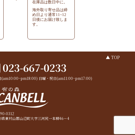
在庫品は数日中に。
海外取り寄せ品は締
め日より通常11~12
日後にお届け致しま
す。
▲ TOP
023-667-0233
(am10:00~pm18:00)
日曜・祝日(am11:00~pm17:00)
90-0312
形県東村山郡山辺町大字三河尻一本柳46－4