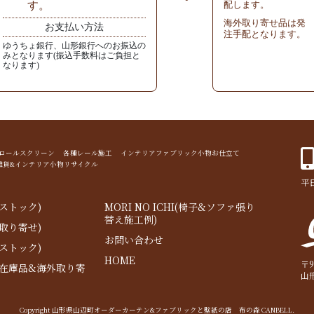
す。
配します。
海外取り寄せ品は発
お支払い方法
注手配となります。
ゆうちょ銀行、山形銀行へのお振込の
みとなります(振込手数料はご負担と
なります)
ド ロールスクリーン 各種レール施工 インテリアファブリック小物お仕立て
雑貨&インテリア小物リサイクル
平日
ストック)
MORI NO ICHI(椅子&ソファ張り
替え施工例)
取り寄せ)
お問い合わせ
ストック)
HOME
〒9
内在庫品&海外取り寄
山
Copyright 山形県山辺町オーダーカーテン&ファブリックと壁紙の店 布の森 CANBELL.