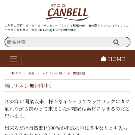
山形県山辺町 オーダーカーテン&ファブリックと壁紙の店 布の森キャンベル (ウィリアム
モリス正規販売店 . 米国P/K Lifestyles社正規取引店)
HOME
HOME
>
商品
>
カテゴリー:
綿 .リネン無地生地
綿 .リネン無地生地
1993年に開業以来、様々なインテリアファブリックに直に
触れながら携わって来ましたが結局は素材に尽きるのだと
思います。
出来るだけ自然素材100%か組成の中に多少なりとも入っ