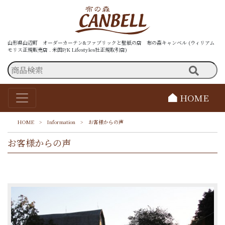
山形県山辺町 オーダーカーテン&ファブリックと壁紙の店 布の森キャンベル (ウィリアム
モリス正規販売店 . 米国P/K Lifestyles社正規取引店)
HOME
HOME
>
Information
>
お客様からの声
お客様からの声