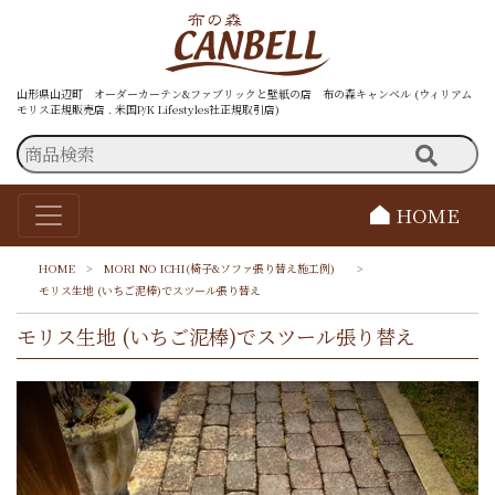
山形県山辺町 オーダーカーテン&ファブリックと壁紙の店 布の森キャンベル (ウィリアム
モリス正規販売店 . 米国P/K Lifestyles社正規取引店)
HOME
HOME
>
MORI NO ICHI(椅子&ソファ張り替え施工例)
>
モリス生地 (いちご泥棒)でスツール張り替え
モリス生地 (いちご泥棒)でスツール張り替え