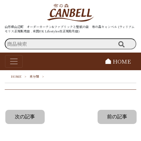
山形県山辺町 オーダーカーテン&ファブリックと壁紙の店 布の森キャンベル (ウィリアム
モリス正規販売店 . 米国P/K Lifestyles社正規取引店)
HOME
HOME
>
未分類
>
次の記事
前の記事