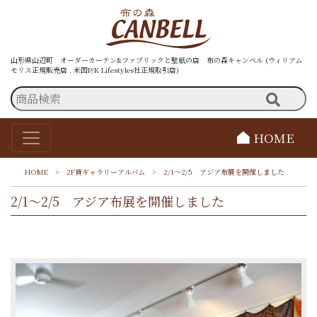
山形県山辺町 オーダーカーテン&ファブリックと壁紙の店 布の森キャンベル (ウィリアム
モリス正規販売店 . 米国P/K Lifestyles社正規取引店)
HOME
HOME
>
2F貸ギャラリーアルバム
>
2/1～2/5 アジア布展を開催しました
2/1～2/5 アジア布展を開催しました