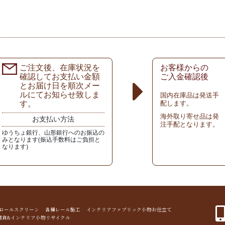
ご注文後、在庫状況を
お客様からの
確認してお支払い金額
ご入金確認後
とお届け日を順次メー
ルにてお知らせ致しま
国内在庫品は発送手
す。
配します。
海外取り寄せ品は発
お支払い方法
注手配となります。
ゆうちょ銀行、山形銀行へのお振込の
みとなります(振込手数料はご負担と
なります)
ド ロールスクリーン 各種レール施工 インテリアファブリック小物お仕立て
雑貨&インテリア小物リサイクル