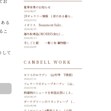
てお
夏季休業のお知らせ
2026/08/07
2Fギャラリー情報 ( 涼のある暮ら...
2026/07/03
とある
イギリス Beaumont Fabr...
2026/06/19
るこ
海外取寄品( MORRIS含む) ....
2026/05/13
手しごと展 ー繋ぐ布 着物服ー
2026/04/09
りして
CANBELL WORK
モリスのロウデン (山形市 T様邸)
2026/07/21
フェラーラのドレープカーテン ( 山...
2026/07/06
刺繍柄のシェードを和室出窓に ( 上...
2026/06/19
ダークグリーンのリネンドレープ ( ...
2026/06/08
リノベーション+無地リネン ( 山形...