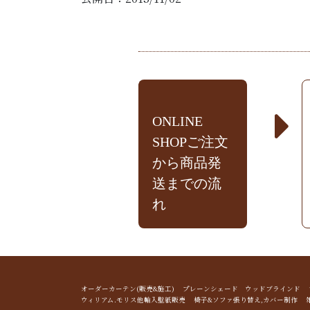
ONLINE
SHOPご注文
から商品発
送までの流
れ
オーダーカーテン(販売&施工) プレーンシェード ウッドブライン
ウィリアム.モリス他輸入壁紙販売 椅子&ソファ張り替え,カバー制作 