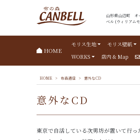
山形県山辺町 オ
ベル (ウィリアムモリ
モリス生地
モリス壁紙
HOME
WORKS
店内 & Map
HOME
>
布森通信
>
意外なCD
意外なCD
東京で自活している次男坊が置いて行っ