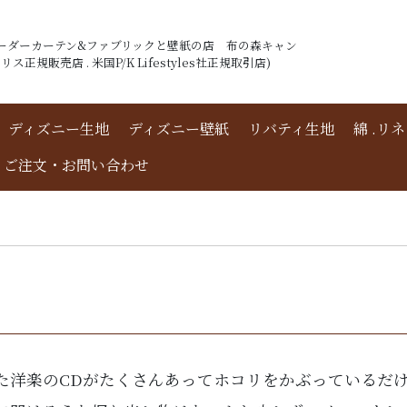
ーダーカーテン&ファブリックと壁紙の店 布の森キャン
ス正規販売店 . 米国P/K Lifestyles社正規取引店)
ディズニー生地
ディズニー壁紙
リバティ生地
綿 .リ
ご注文・お問い合わせ
た洋楽のCDがたくさんあってホコリをかぶっているだ