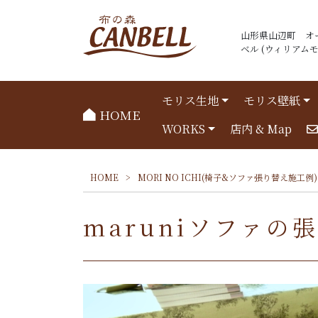
山形県山辺町 オ
ベル (ウィリアムモリ
モリス生地
モリス壁紙
HOME
WORKS
店内 & Map
HOME
>
MORI NO ICHI(椅子&ソファ張り替え施工
maruniソファの