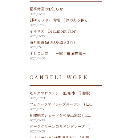
夏季休業のお知らせ
2026/08/07
2Fギャラリー情報 ( 涼のある暮ら...
2026/07/03
イギリス Beaumont Fabr...
2026/06/19
海外取寄品( MORRIS含む) ....
2026/05/13
手しごと展 ー繋ぐ布 着物服ー
2026/04/09
CANBELL WORK
モリスのロウデン (山形市 T様邸)
2026/07/21
フェラーラのドレープカーテン ( 山...
2026/07/06
刺繍柄のシェードを和室出窓に ( 上...
2026/06/19
ダークグリーンのリネンドレープ ( ...
2026/06/08
リノベーション+無地リネン ( 山形...