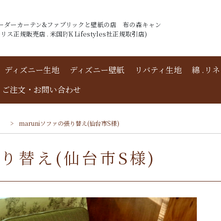
ーダーカーテン&ファブリックと壁紙の店 布の森キャン
ス正規販売店 . 米国P/K Lifestyles社正規取引店)
ディズニー生地
ディズニー壁紙
リバティ生地
綿 .リ
ご注文・お問い合わせ
例)
>
maruniソファの張り替え(仙台市S様)
張り替え(仙台市S様)