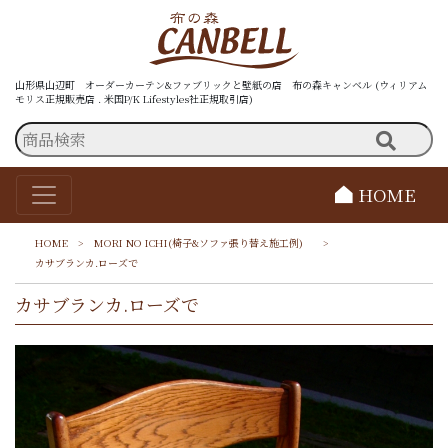
山形県山辺町 オーダーカーテン&ファブリックと壁紙の店 布の森キャンベル (ウィリアム
モリス正規販売店 . 米国P/K Lifestyles社正規取引店)
HOME
HOME
>
MORI NO ICHI(椅子&ソファ張り替え施工例)
>
カサブランカ.ローズで
カサブランカ.ローズで