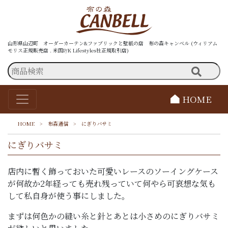
山形県山辺町 オーダーカーテン&ファブリックと壁紙の店 布の森キャンベル (ウィリアム
モリス正規販売店 . 米国P/K Lifestyles社正規取引店)
HOME
HOME
>
布森通信
>
にぎりバサミ
にぎりバサミ
店内に暫く飾っておいた可愛いレースのソーイングケース
が何故か2年経っても売れ残っていて何やら可哀想な気も
して私自身が使う事にしました。
まずは何色かの縫い糸と針とあとは小さめのにぎりバサミ