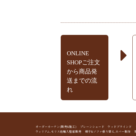
ONLINE
SHOPご注文
から商品発
送までの流
れ
オーダーカーテン(販売&施工) プレーンシェード ウッドブライン
ウィリアム.モリス他輸入壁紙販売 椅子&ソファ張り替え,カバー制作 