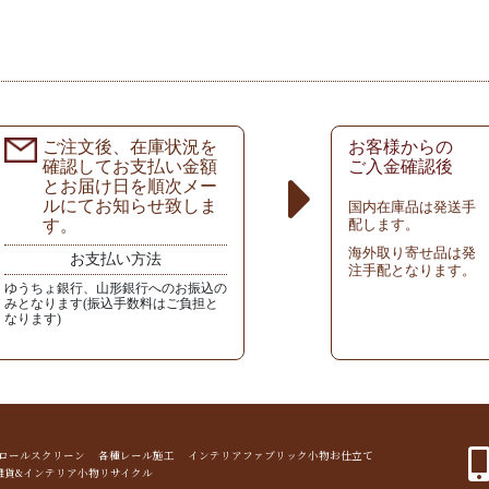
ご注文後、在庫状況を
お客様からの
確認してお支払い金額
ご入金確認後
とお届け日を順次メー
ルにてお知らせ致しま
国内在庫品は発送手
す。
配します。
海外取り寄せ品は発
お支払い方法
注手配となります。
ゆうちょ銀行、山形銀行へのお振込の
みとなります(振込手数料はご負担と
なります)
ド ロールスクリーン 各種レール施工 インテリアファブリック小物お仕立て
雑貨&インテリア小物リサイクル