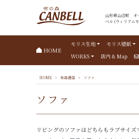
山形県山辺町 オ
ベル (ウィリアムモリ
モリス生地
モリス壁紙
HOME
WORKS
店内 & Map
HOME
>
布森通信
>
ソファ
ソファ
リビングのソファはどちらもラブサイズ