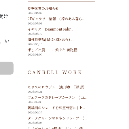
夏季休業のお知らせ
2026/08/07
受け
2Fギャラリー情報 ( 涼のある暮ら...
2026/07/03
イギリス Beaumont Fabr...
2026/06/19
海外取寄品( MORRIS含む) ....
、い
2026/05/13
手しごと展 ー繋ぐ布 着物服ー
2026/04/09
CANBELL WORK
モリスのロウデン (山形市 T様邸)
2026/07/21
フェラーラのドレープカーテン ( 山...
2026/07/06
刺繍柄のシェードを和室出窓に ( 上...
2026/06/19
ダークグリーンのリネンドレープ ( ...
2026/06/08
リノベーション+無地リネン ( 山形...