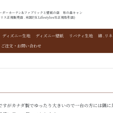
ーダーカーテン&ファブリックと壁紙の店 布の森キャン
ス正規販売店 . 米国P/K Lifestyles社正規取引店)
ディズニー生地
ディズニー壁紙
リバティ生地
綿 .リ
ご注文・お問い合わせ
ですがカナダ製でゆったり大きいので一台の方には隅に