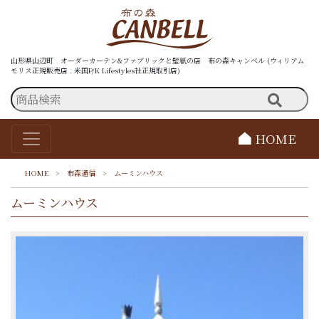
山形県山辺町 オーダーカーテン&ファブリックと壁紙の店 布の森キャンベル (ウィリアム
モリス正規販売店 . 米国P/K Lifestyles社正規取引店)
HOME
HOME
>
布森通信
>
ムーミンハウス
ムーミンハウス