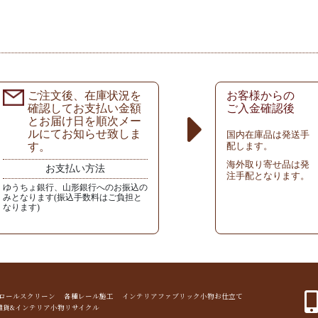
ご注文後、在庫状況を
お客様からの
確認してお支払い金額
ご入金確認後
とお届け日を順次メー
ルにてお知らせ致しま
国内在庫品は発送手
す。
配します。
海外取り寄せ品は発
お支払い方法
注手配となります。
ゆうちょ銀行、山形銀行へのお振込の
みとなります(振込手数料はご負担と
なります)
ド ロールスクリーン 各種レール施工 インテリアファブリック小物お仕立て
雑貨&インテリア小物リサイクル