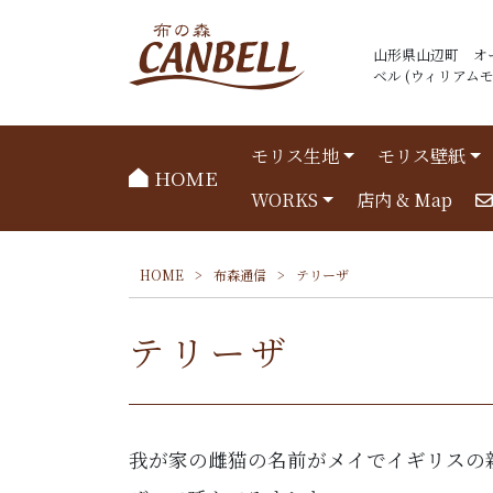
山形県山辺町 オ
ベル (ウィリアムモリ
モリス生地
モリス壁紙
HOME
WORKS
店内 & Map
HOME
>
布森通信
>
テリーザ
テリーザ
我が家の雌猫の名前がメイでイギリスの