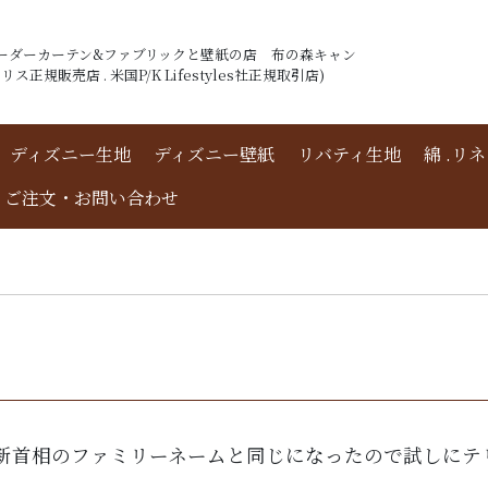
ーダーカーテン&ファブリックと壁紙の店 布の森キャン
ス正規販売店 . 米国P/K Lifestyles社正規取引店)
ディズニー生地
ディズニー壁紙
リバティ生地
綿 .リ
ご注文・お問い合わせ
新首相のファミリーネームと同じになったので試しにテ