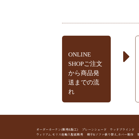
ONLINE
SHOPご注文
から商品発
送までの流
れ
オーダーカーテン(販売&施工) プレーンシェード ウッドブライン
ウィリアム.モリス他輸入壁紙販売 椅子&ソファ張り替え,カバー制作 