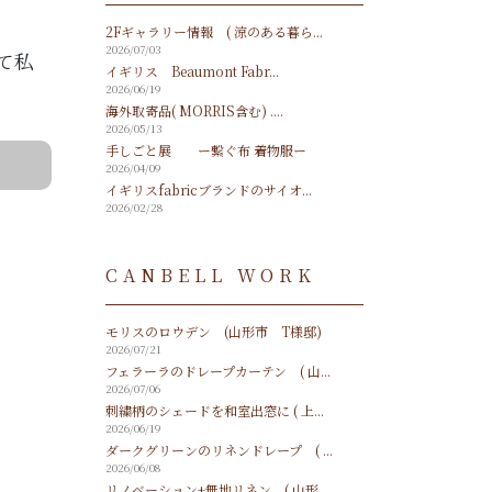
2Fギャラリー情報 ( 涼のある暮ら...
2026/07/03
て私
イギリス Beaumont Fabr...
2026/06/19
海外取寄品( MORRIS含む) ....
2026/05/13
手しごと展 ー繋ぐ布 着物服ー
2026/04/09
イギリスfabricブランドのサイオ...
2026/02/28
CANBELL WORK
モリスのロウデン (山形市 T様邸)
2026/07/21
フェラーラのドレープカーテン ( 山...
2026/07/06
刺繍柄のシェードを和室出窓に ( 上...
2026/06/19
ダークグリーンのリネンドレープ ( ...
2026/06/08
リノベーション+無地リネン ( 山形...